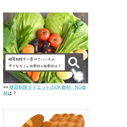
>>
糖質制限ダイエットのOK食材、NG食
材
は？