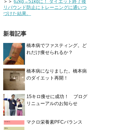
＞＞
62kg→51kgに！ ダイエット終了後
リバウンド防止にトレーニングに通いつ
づけた結果。
新着記事
橋本病でファスティング。ど
れだけ痩せられるか？
橋本病になりました。橋本病
のダイエット再開！
15キロ痩せに成功！ ブログ
リニューアルのお知らせ
マクロ栄養素PFCバランス