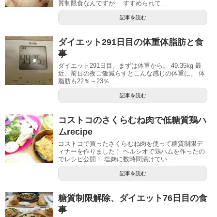
質制限食なんですが… すすめられて...
記事を読む
ダイエット291日目の体重体脂肪と食
事
ダイエット291日目。まずは体重から。 49.35kg 最
近、前日の夜ご飯減らすとこんな感じの体重に。 体
脂肪も22％～23％...
記事を読む
コストコのさくらむね肉で低糖質鶏ハ
ムrecipe
コストコで買ったさくらむね肉を使って糖質制限デ
ィナーを作りました！ ヘルシオで鶏ハムを作ったの
でレシピ公開！ 塩麹に数時間漬けてい...
記事を読む
糖質制限解除、ダイエット76日目の食
事