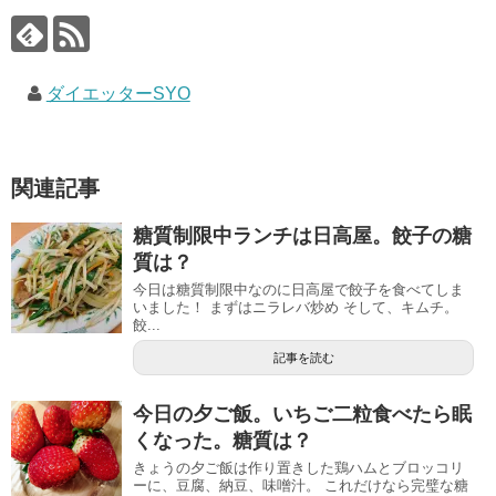
ダイエッターSYO
関連記事
糖質制限中ランチは日高屋。餃子の糖
質は？
今日は糖質制限中なのに日高屋で餃子を食べてしま
いました！ まずはニラレバ炒め そして、キムチ。
餃...
記事を読む
今日の夕ご飯。いちご二粒食べたら眠
くなった。糖質は？
きょうの夕ご飯は作り置きした鶏ハムとブロッコリ
ーに、豆腐、納豆、味噌汁。 これだけなら完璧な糖