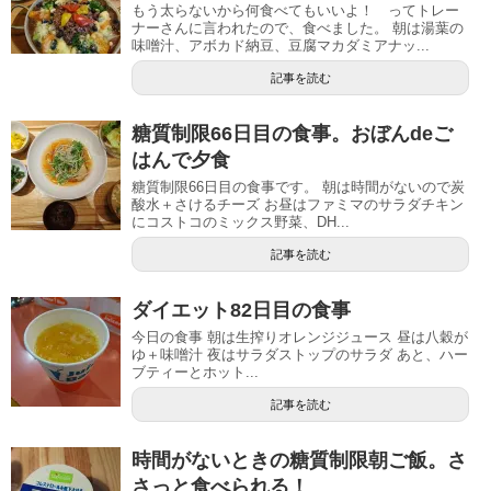
もう太らないから何食べてもいいよ！ ってトレー
ナーさんに言われたので、食べました。 朝は湯葉の
味噌汁、アボカド納豆、豆腐マカダミアナッ...
記事を読む
糖質制限66日目の食事。おぼんdeご
はんで夕食
糖質制限66日目の食事です。 朝は時間がないので炭
酸水＋さけるチーズ お昼はファミマのサラダチキン
にコストコのミックス野菜、DH...
記事を読む
ダイエット82日目の食事
今日の食事 朝は生搾りオレンジジュース 昼は八穀が
ゆ＋味噌汁 夜はサラダストップのサラダ あと、ハー
ブティーとホット...
記事を読む
時間がないときの糖質制限朝ご飯。さ
さっと食べられる！