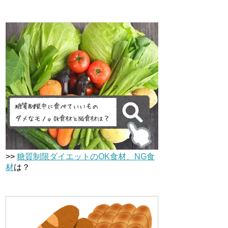
>>
糖質制限ダイエットのOK食材、NG食
材
は？