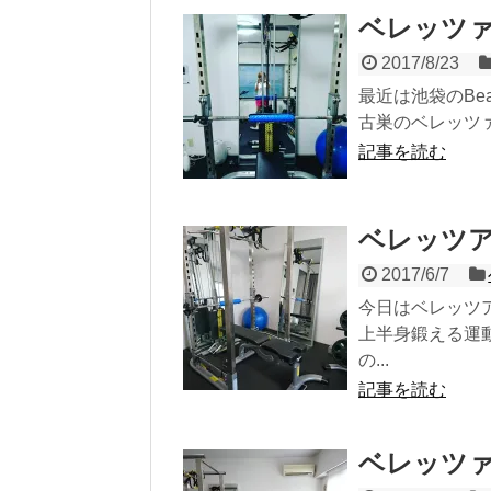
ベレッツ
2017/8/23
最近は池袋のBea
古巣のベレッツァ
記事を読む
ベレッツ
2017/6/7
今日はベレッツ
上半身鍛える運
の...
記事を読む
ベレッツ