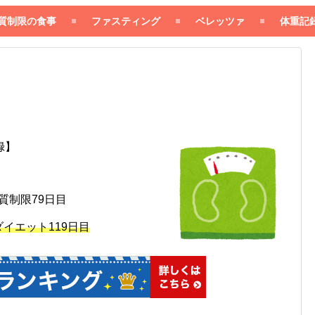
質制限の食事
ファスティング
ベレッツァ
体重記
録】
※ 糖質制限79日目
）※ ダイエット119日目