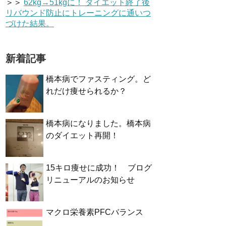
＞＞
62kg→51kgに！ ダイエット終了後
リバウンド防止にトレーニングに通いつ
づけた結果。
新着記事
橋本病でファスティング。ど
れだけ痩せられるか？
橋本病になりました。橋本病
のダイエット再開！
15キロ痩せに成功！ ブログ
リニューアルのお知らせ
マクロ栄養素PFCバランス