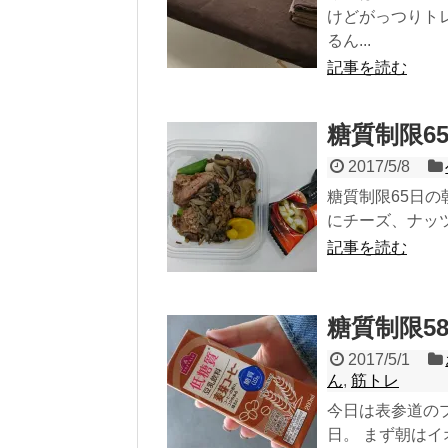
けどがっつりト
るん...
記事を読む
糖質制限6
2017/5/8
糖質制限65日
にチーズ、ナッツ
記事を読む
糖質制限5
2017/5/1
ん
,
筋トレ
今日は表参道の
日。 まず朝はイ