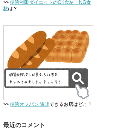
>>
糖質制限ダイエットのOK食材、NG食
材
は？
>>
糖質オフパン 通販
できるお店はどこ？
最近のコメント