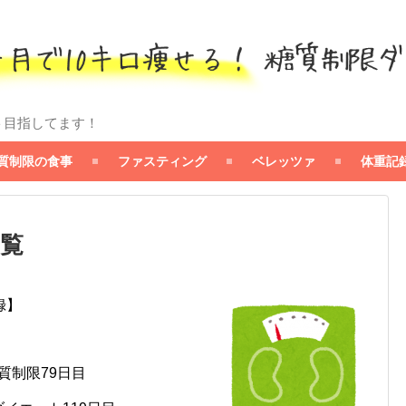
ト目指してます！
質制限の食事
ファスティング
ベレッツァ
体重記
一覧
録】
※ 糖質制限79日目